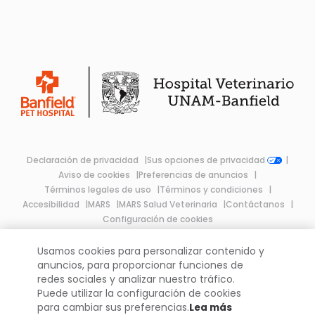
Declaración de privacidad
Sus opciones de privacidad
Aviso de cookies
Preferencias de anuncios
Términos legales de uso
Términos y condiciones
Accesibilidad
MARS
MARS Salud Veterinaria
Contáctanos
Configuración de cookies
Usamos cookies para personalizar contenido y
An Affiliate of Mars, Incorporated
anuncios, para proporcionar funciones de
redes sociales y analizar nuestro tráfico.
Todos los derechos reservados
Puede utilizar la configuración de cookies
Aviso de Privacidad
2019 UNAM - Banfield®
para cambiar sus preferencias.
Lea más
INTERNATIONAL ©