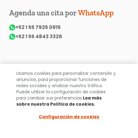
Agenda una cita por
WhatsApp
+52 1 55 7925 0915
+52 1 55 4843 3326
Usamos cookies para personalizar contenido y
anuncios, para proporcionar funciones de
redes sociales y analizar nuestro tráfico.
Puede utilizar la configuración de cookies
para cambiar sus preferencias.
Lea más
sobre nuestra Política de cookies.
(opens in a
new tab)
Declaración de privacidad
Sus opciones de privacidad
Configuración de cookies
Aviso de cookies
Preferencias de anuncios
Términos legales de uso
Términos y condiciones
Accesibilidad
MARS
MARS Salud Veterinaria
Contáctanos
Configuración de cookies