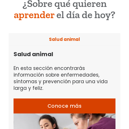
¿Sobre qué quieren
aprender
el día de hoy?
Comportamiento y bienestar
Cuidado de mascotas
Aquí encontrarás información útil sobre
cómo manejar la conducta de tu perro
Salud animal
Desde la alimentación correcta hasta la
o gato, junto con consejos para
higiene diaria, aquí te damos consejos
procurar su bienestar emocional.
En esta sección encontrarás
prácticos para cuidar de tu animal de
información sobre enfermedades,
compañía en casa.
síntomas y prevención para una vida
larga y feliz.
Conoce más