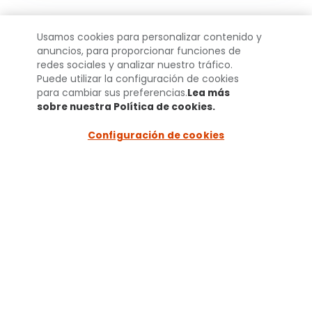
Usamos cookies para personalizar contenido y
anuncios, para proporcionar funciones de
UN MUNDO
redes sociales y analizar nuestro tráfico.
Puede utilizar la configuración de cookies
MEJOR PARA LAS
para cambiar sus preferencias.
Lea más
sobre nuestra Política de cookies.
(opens in a
new tab)
MASCOTAS®
Configuración de cookies
Agenda una cita por
WhatsApp
+52 1 55 7925 0915
+52 1 55 4843 3326