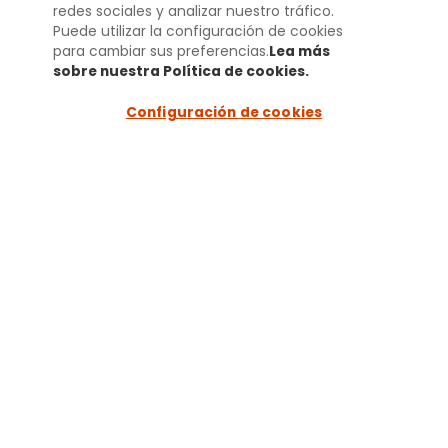
UN MUNDO
redes sociales y analizar nuestro tráfico.
Puede utilizar la configuración de cookies
MEJOR PARA LAS
para cambiar sus preferencias.
Lea más
sobre nuestra Política de cookies.
(opens in a
new tab)
MASCOTAS®
Configuración de cookies
Agenda una cita por
WhatsApp
+52 1 55 7925 0915
+52 1 55 4843 3326